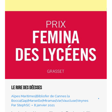
Le rire des déesses
Alpes Maritimes|Bibliofer de Cannes la
Bocca|Gap|Marseille|Miramas|Var|Vaucluse|Veynes
Par
StephSC
8 janvier 2021