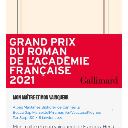
Mon maître et mon vainqueur
Alpes Maritimes|Bibliofer de Cannes la
Bocca|Gap|Marseille|Miramas|Var|Vaucluse|Veynes
Par
StephSC
8 janvier 2021
Mon maître et mon vainqueur de François-Henri