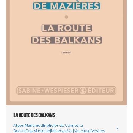
La route des Balkans
Alpes Maritimes|Bibliofer de Cannes la
Bocca|Gap|Marseille|Miramas|Var|Vaucluse|Veynes