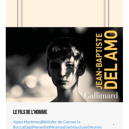
Le fils de l’homme
Alpes Maritimes|Bibliofer de Cannes la
Bocca|Gap|Marseille|Miramas|Var|Vaucluse|Veynes