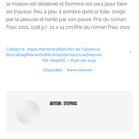
la maison est délabrée et l’homme est seul pour faire
les travaux. Peu à peu, il sombre dans la folie, rongé
par la jalousie et hanté par son passé. Prix du roman
Fnac 2021. (238 p.) ; 21 x 14 cm.Prix du roman Fnac 2021
Catégorie :
Alpes Maritimes|Bibliofer de Cannes la
Bocca|Gap|Marseille|Miramas|Var|Vaucluse|Veynes
Par
StephSC
8 janvier 2021
Étiquettes :
Bande dessinée
Auteur :
StephSC