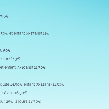
nt 6€
.50€ et enfant (4-17ans) 11€
76.50€
7-14ans) 13€
et enfant (3-10ans) 21.70€
dulte 14.50€ enfant (5-12ans) 11.50€
t + 8 ans 16.50€
our 25€, 2 jours 28.70€