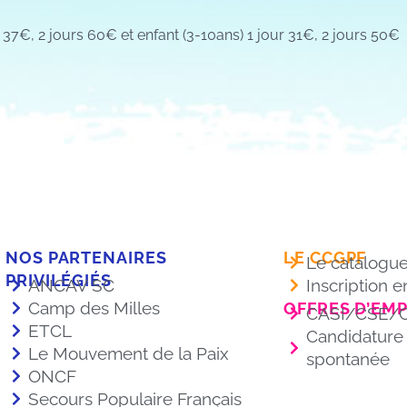
 37€, 2 jours 60€ et enfant (3-10ans) 1 jour 31€, 2 jours 50€
NOS PARTENAIRES
LE CCGPF
Le catalogu
PRIVILÉGIÉS
ANCAV SC
Inscription e
Camp des Milles
OFFRES D’EM
CASI/CSE/
ETCL
Candidature
Le Mouvement de la Paix
spontanée
ONCF
Secours Populaire Français