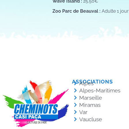
Wave Island :
25.50€
Zoo Parc de Beauval :
Adulte 1 jour
ASSOCIATIONS
Alpes
Alpes-Maritimes
Marseille
Miramas
Var
Vaucluse