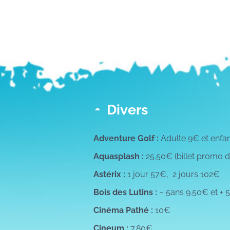
Divers
Adventure Golf :
Adulte 9€ et enfan
Aquasplash :
25.50€ (billet promo du 
Astérix :
1 jour 57€, 2 jours 102€
Bois des Lutins :
– 5ans 9.50€ et + 
Cinéma Pathé :
10€
Cineum :
7.80€