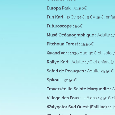
Europa Park
: 56.50€
Fun Kart :
13Cv 34€, 9 Cv 15€, enfa
Futuroscope :
50€
Musé Océanographique :
Adulte 17
Pitchoun Forest :
15.50€
Quand Var
: 1h30 duo 90€ et solo 
Rallye Kart
: Adulte 17€ et enfant (
Safari de Peaugres :
Adulte 25.50€ 
Spirou :
32.50€
Traversée Ile Sainte Marguerite :
A
Village des Fous :
– 8 ans 13.50€ e
Walygator Sud Ouest (Estillac) :
1 j