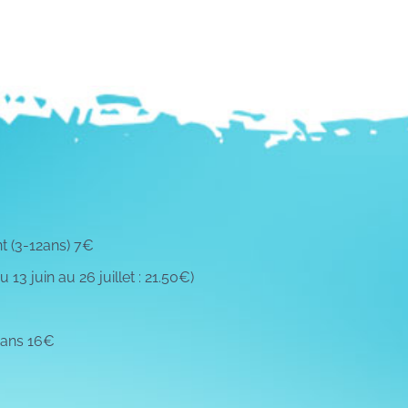
t (3-12ans) 7€
13 juin au 26 juillet : 21.50€)
5ans 16€